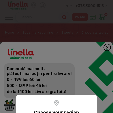
+373 3000 1515
EN
0
Home
Supermarket online
Sweets
Chocolate tablets
Comandă mai mult,
plătești mai puțin pentru livrare!
0 - 499 lei: 60 lei
500 - 1399 lei: 45 lei
de la 1400 lei: Livrare gratuită
Choose your region