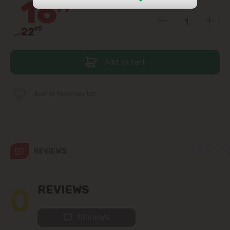
16
99
str. Albișoara (addresses in the
immediate vicinity)
22
90
Telecentru
Add to cart
Suburbs
Add to favorites list
Băcioi
Bubuieci
REVIEWS
Budești
0
REVIEWS
Ciorescu
REVIEWS
Codru