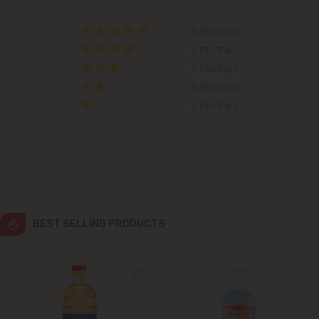
Colonița
0 REVIEWS
0 REVIEWS
Cricova
0 REVIEWS
0 REVIEWS
Cruzești
0 REVIEWS
Dănceni
Dumbrava
Durlești
BEST SELLING PRODUCTS
Ghidighici
Goianul Nou
Grătiești