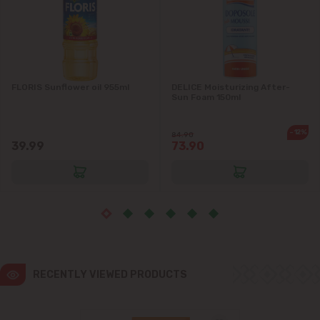
Ialoveni
Măgdăcești
FLORIS Sunflower oil 955ml
DELICE Moisturizing After-
Sun Foam 150ml
Sîngera
-12%
84.90
Stăuceni
39.99
73.90
Tohatin
Trușeni
Vadul lui Vodă
RECENTLY VIEWED PRODUCTS
Vatra