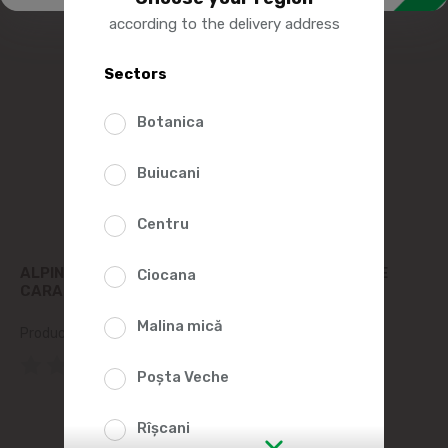
according to the delivery address
Sectors
Botanica
Buiucani
Centru
ALPINELLA CIOCOLATA TABLETA UMPLUTURA DE
Ciocana
CARAMEL 100G
Malina mică
Product SKU:
166596
(0 Reviews)
Poșta Veche
25%
Rîșcani