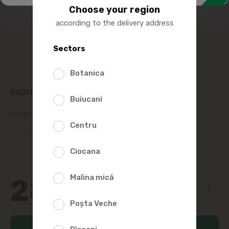
Choose your region
according to the delivery address
Sectors
Botanica
SADU PATE DIN FICAT DE PASARE 300G
Buiucani
Product SKU:
47850
Centru
(0 Reviews)
Ciocana
Malina mică
28
19
Poșta Veche
Add to cart