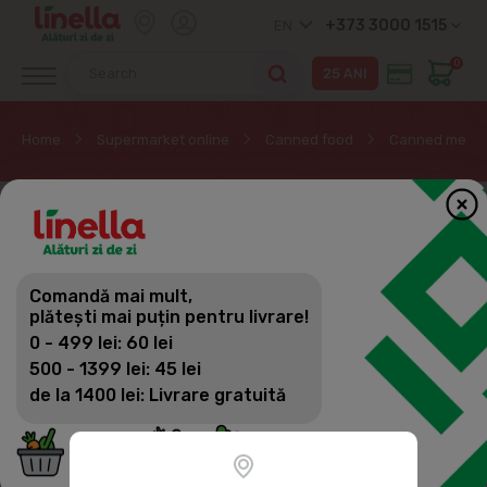
+373 3000 1515
EN
0
Home
Supermarket online
Canned food
Canned meat
Comandă mai mult,
plătești mai puțin pentru livrare!
0 - 499 lei: 60 lei
500 - 1399 lei: 45 lei
de la 1400 lei: Livrare gratuită