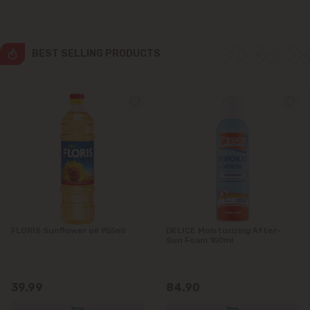
Grătiești
Ialoveni
BEST SELLING PRODUCTS
Măgdăcești
Sîngera
Stăuceni
Tohatin
Trușeni
FLORIS Sunflower oil 955ml
DELICE Moisturizing After-
Sun Foam 150ml
Vadul lui Vodă
39.99
84.90
Vatra