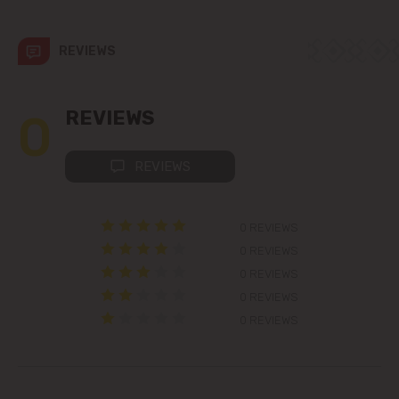
Codru
REVIEWS
Colonița
Cricova
0
REVIEWS
Cruzești
REVIEWS
Dănceni
0 REVIEWS
Dumbrava
0 REVIEWS
0 REVIEWS
Durlești
0 REVIEWS
0 REVIEWS
Ghidighici
Goianul Nou