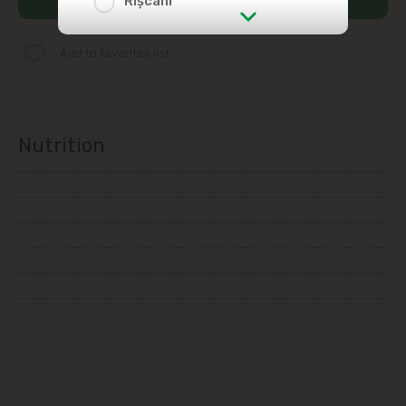
Rîșcani
str. Albișoara (addresses in the
Add to favorites list
immediate vicinity)
Telecentru
Nutrition
Suburbs
Băcioi
Bubuieci
Budești
Ciorescu